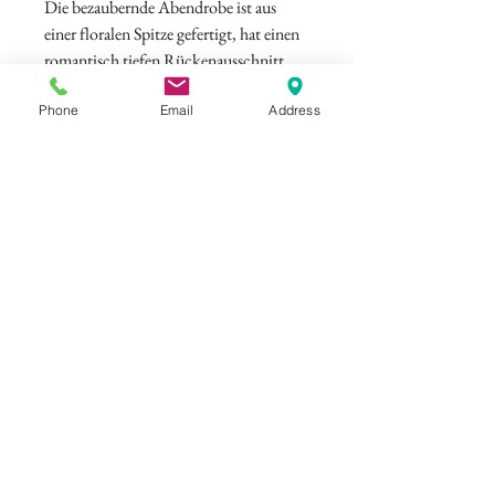
Die bezaubernde Abendrobe ist aus
einer floralen Spitze gefertigt, hat einen
romantisch tiefen Rückenausschnitt
und einen eleganten Meerjungfrauen
Phone
Email
Address
Schnitt mit edler Schleppe.
Farbe: Rot
©
ELISAMALEC
Impressum