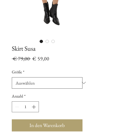
Skirt Susa
Standardpreis
Sale-
 € 79,00 
€ 59,00
Preis
Größe
*
Anzahl
*
In den Warenkorb