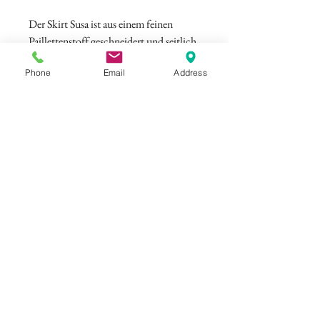
Der Skirt Susa ist aus einem feinen
Paillettenstoff geschneidert und seitlich
drapiert. Am Saum befinden dich feine
Phone
Email
Address
Volants.
Farbe: Silber
©
ELISAMALEC
Impressum