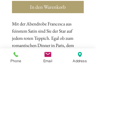
In den Warenkorb
Mit der Abendrobe Francesca aus
feinstem Satin sind Sie der Star auf
jedem roten Teppich. Egal ob zum
romantischen Dinner in Paris, dem
eleganten und weltberühmten Wiener
Opernball oder zur stylischen
Phone
Email
Address
Fashionparty in Manhattan - in der
Abendrobe Francesca werden Sie allen
Gästen den Atem rauben.
©
ELISAMALEC