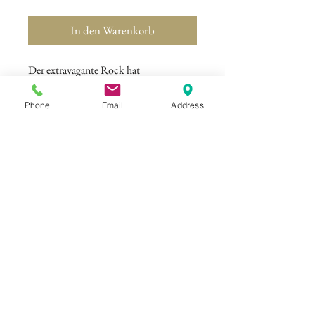
In den Warenkorb
Der extravagante Rock hat
Assymetrische Raffungen an der
Vorderseite und wirkt dadurch elegant
Phone
Email
Address
und zeitlos zugleich.
Farbe: Weiss / Rosé
©
ELISAMALEC
Impressum