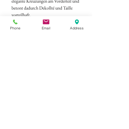
elegante Kreuzungen am Vorderteil und
betont dadurch Dekollté und Taille
vorteilhaft.
Material: 50 % Viskose, 28 % Polyester,
22 % Polyamide
Phone
Email
Address
Farbe: Cremeweiß / Schwarz
©
ELISAMALEC
Impressum