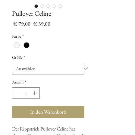
Pullover Celine
Standardpreis
Sale-
 € 79,00 
€ 39,00
Preis
Farbe
*
Größe
*
Anzahl
*
In den Warenkorb
Der Rippstrick Pullover Celine hat