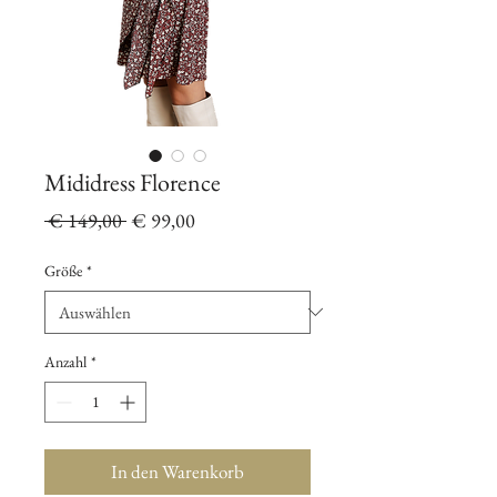
Mididress Florence
Standardpreis
Sale-
 € 149,00 
€ 99,00
Preis
Größe
*
Anzahl
*
In den Warenkorb