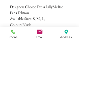
Designers Choice Dress LillyMcBee
Paris Edition
Available Sizes: S, M, L,
Colour: Nude
Herkunft: Paris
Obermaterial: Lace & Polyester
Phone
Email
Address
Futtermaterial: 95 % Polyester 5 %
Spandex
©
ELISAMALEC
Impressum