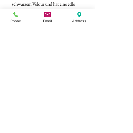
schwarzem Velour und hat eine edle
Kristallkette als Riemchenverschluss.
Farbe: Schwarz
Phone
Email
Address
Absatzhöhe: 8 cm
©
ELISAMALEC
Impressum