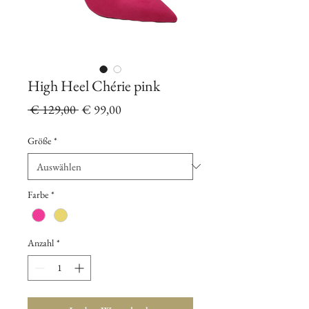
High Heel Chérie pink
Standardpreis
Sale-
 € 129,00 
€ 99,00
Preis
Größe
*
Farbe
*
Anzahl
*