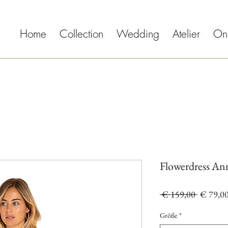
Home
Collection
Wedding
Atelier
On
Flowerdress An
Standard
 € 159,00 
€ 79,0
Größe
*