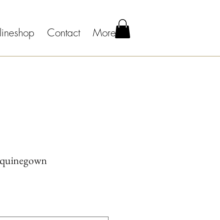
lineshop
Contact
More
equinegown