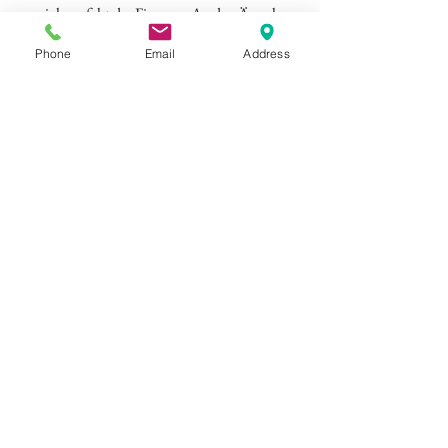
sich perfekt der Figur an. An den Ärmel
sind transparente Streifeneinsätze
Phone
Email
Address
eingenäht.
©
ELISAMALEC
Impressum