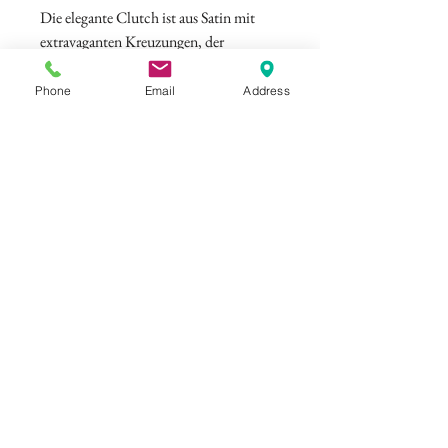
Die elegante Clutch ist aus Satin mit
extravaganten Kreuzungen, der
Verschluss ist mit Strass Steinen verziert.
Material: Satin
Phone
Email
Address
Maße: 20 cm x 13 cm
©
ELISAMALEC
Impressum