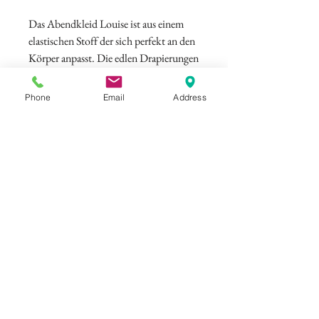
Das Abendkleid Louise ist aus einem
elastischen Stoff der sich perfekt an den
Körper anpasst. Die edlen Drapierungen
schmiegen sich elegant um den Körper
und die Schleppe ist in schöner
Phone
Email
Address
Keilform geschnitten.
Farbe: Smaragdgrün
©
ELISAMALEC
Impressum