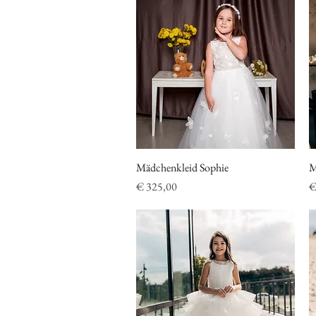
Mädchenkleid Sophie
Schnellansicht
M
Preis
P
€ 325,00
€