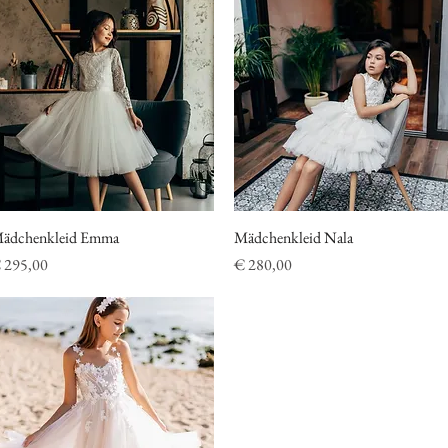
ädchenkleid Emma
Schnellansicht
Mädchenkleid Nala
Schnellansicht
reis
Preis
 295,00
€ 280,00