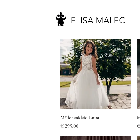
ELISA MALEC
Mädchenkleid Laura
Schnellansicht
M
Preis
P
€ 295,00
€