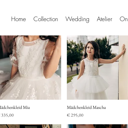
Home
Collection
Wedding
Atelier
On
ädchenkleid Mia
Schnellansicht
Mädchenkleid Mascha
Schnellansicht
reis
Preis
 335,00
€ 295,00