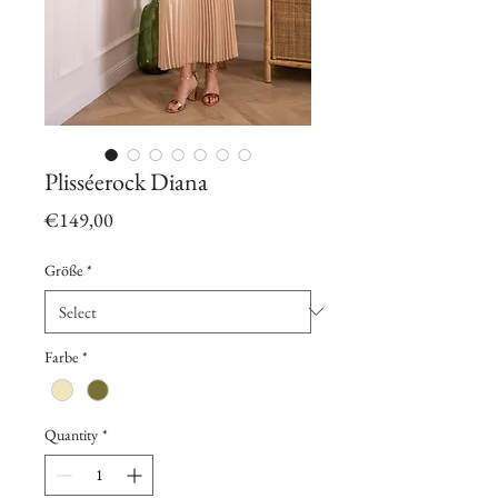
Plisséerock Diana
Price
€149,00
Größe
*
Farbe
*
Quantity
*